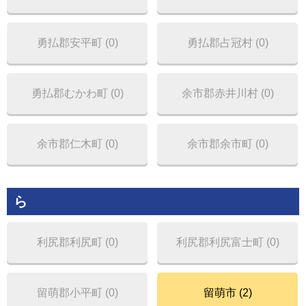
勇払郡安平町 (0)
勇払郡占冠村 (0)
勇払郡むかわ町 (0)
余市郡赤井川村 (0)
余市郡仁木町 (0)
余市郡余市町 (0)
ら
利尻郡利尻町 (0)
利尻郡利尻富士町 (0)
留萌郡小平町 (0)
留萌市 (2)