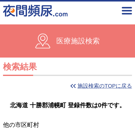
医療施設検索
検索結果
施設検索のTOPに戻る
北海道 十勝郡浦幌町 登録件数は0件です。
他の市区町村