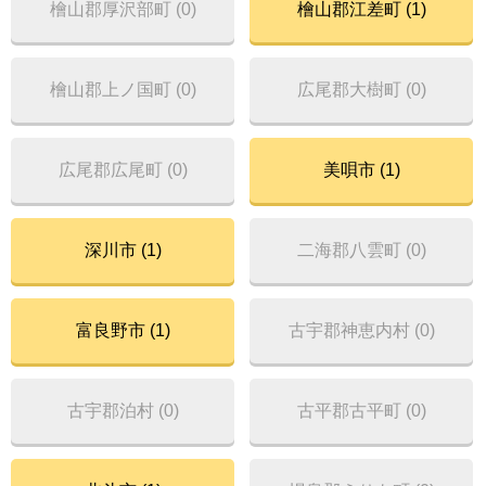
檜山郡厚沢部町 (0)
檜山郡江差町 (1)
檜山郡上ノ国町 (0)
広尾郡大樹町 (0)
広尾郡広尾町 (0)
美唄市 (1)
深川市 (1)
二海郡八雲町 (0)
富良野市 (1)
古宇郡神恵内村 (0)
古宇郡泊村 (0)
古平郡古平町 (0)