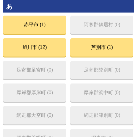
あ
赤平市 (1)
阿寒郡鶴居村 (0)
旭川市 (12)
芦別市 (1)
足寄郡足寄町 (0)
足寄郡陸別町 (0)
厚岸郡厚岸町 (0)
厚岸郡浜中町 (0)
網走郡大空町 (0)
網走郡津別町 (0)