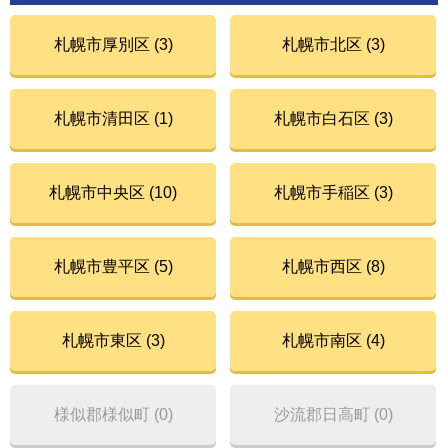
札幌市厚別区 (3)
札幌市北区 (3)
札幌市清田区 (1)
札幌市白石区 (3)
札幌市中央区 (10)
札幌市手稲区 (3)
札幌市豊平区 (5)
札幌市西区 (8)
札幌市東区 (3)
札幌市南区 (4)
様似郡様似町 (0)
沙流郡日高町 (0)