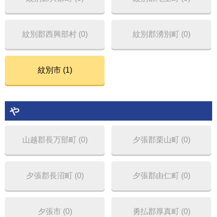
紋別郡西興部村 (0)
紋別郡湧別町 (0)
紋別市 (1)
や
山越郡長万部町 (0)
夕張郡栗山町 (0)
夕張郡長沼町 (0)
夕張郡由仁町 (0)
夕張市 (0)
勇払郡厚真町 (0)