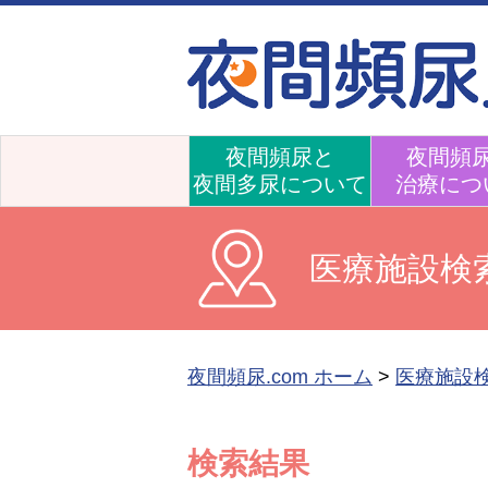
夜間頻尿と
夜間頻
夜間多尿について
治療につ
医療施設検
夜間頻尿.com ホーム
>
医療施設
検索結果