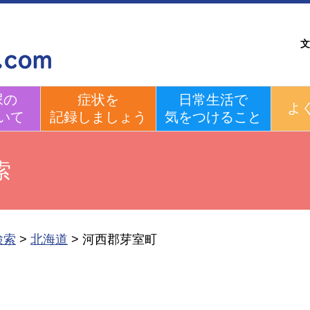
文
尿の
症状を
日常生活で
よ
いて
記録しましょう
気をつけること
索
検索
>
北海道
>
河西郡芽室町