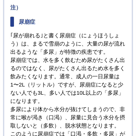
注）
尿崩症
｢尿が崩れる｣と書く尿崩症（にょうほうしょ
う）は、まるで雪崩のように、大量の尿が流れ
出るような「多尿」が特徴の疾患です。
尿崩症では、水を多く飲むため尿がたくさん出
るのではなく、尿がたくさん出るため水を多く
飲みたくなります。通常、成人の一日尿量は
1〜2L（リットル）ですが、尿崩症になると少
ない人でも3L、多い人では10L以上の「多尿」
になります。
多尿により体から水分が抜けてしまうので、非
常に喉が渇き（口渇）、尿量に見合う水分を摂
取しないと（多飲）、脱水状態となります。
このように尿崩症では「口渇・多飲・多尿」が