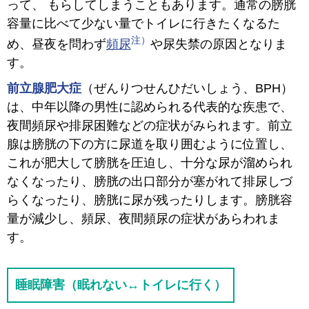
って、 もらしてしまうこともあります。通常の膀胱
容量に比べて少ない量でトイレに行きたくなるた
め、昼夜を問わず
頻尿
や尿失禁の原因となりま
す。
前立腺肥大症
（ぜんりつせんひだいしょう、BPH）
は、中年以降の男性に認められる代表的な疾患で、
夜間頻尿や排尿困難などの症状がみられます。前立
腺は膀胱の下の方に尿道を取り囲むように位置し、
これが肥大して膀胱を圧迫し、十分な尿が溜められ
なくなったり、膀胱の出口部分が塞がれて排尿しづ
らくなったり、膀胱に尿が残ったりします。膀胱容
量が減少し、頻尿、夜間頻尿の症状があらわれま
す。
睡眠障害（眠れない↔トイレに行く）