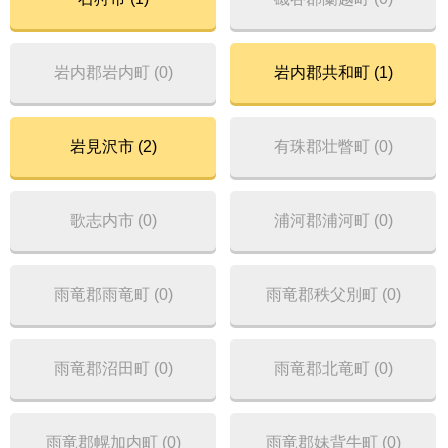
岩内郡岩内町 (0)
岩内郡共和町 (1)
岩見沢市 (2)
有珠郡壮瞥町 (0)
歌志内市 (0)
浦河郡浦河町 (0)
雨竜郡雨竜町 (0)
雨竜郡秩父別町 (0)
雨竜郡沼田町 (0)
雨竜郡北竜町 (0)
雨竜郡幌加内町 (0)
雨竜郡妹背牛町 (0)