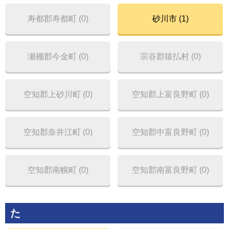
寿都郡寿都町 (0)
砂川市 (1)
瀬棚郡今金町 (0)
宗谷郡猿払村 (0)
空知郡上砂川町 (0)
空知郡上富良野町 (0)
空知郡奈井江町 (0)
空知郡中富良野町 (0)
空知郡南幌町 (0)
空知郡南富良野町 (0)
た