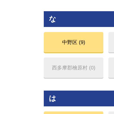
な
中野区 (9)
西多摩郡檜原村 (0)
は