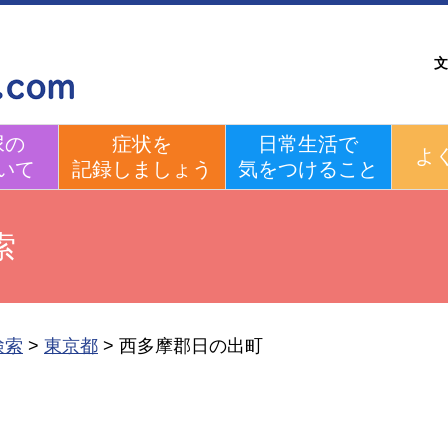
文
尿の
症状を
日常生活で
よ
いて
記録しましょう
気をつけること
索
検索
>
東京都
>
西多摩郡日の出町