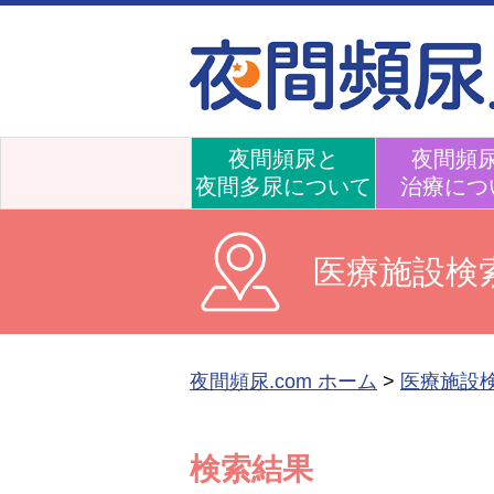
夜間頻尿と
夜間頻
夜間多尿について
治療につ
医療施設検
夜間頻尿.com ホーム
>
医療施設
検索結果