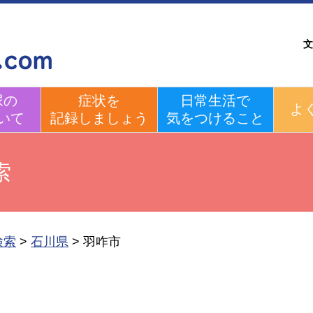
文
尿の
症状を
日常生活で
よ
いて
記録しましょう
気をつけること
索
検索
>
石川県
>
羽咋市