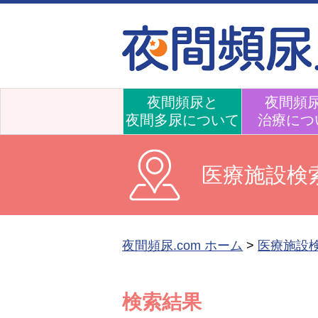
夜間頻尿と
夜間頻
夜間多尿について
治療につ
医療施設検
夜間頻尿.com ホーム
>
医療施設
検索結果