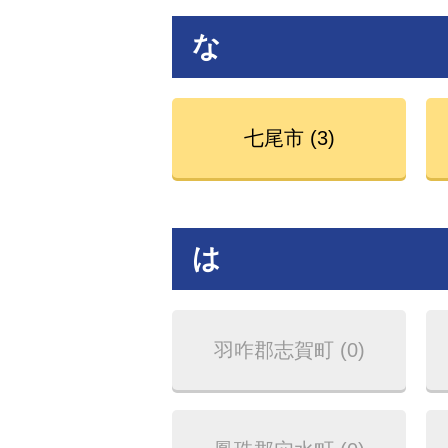
な
七尾市 (3)
は
羽咋郡志賀町 (0)