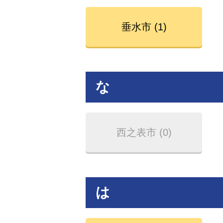
垂水市 (1)
な
西之表市 (0)
は