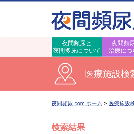
夜間頻尿と
夜間頻
夜間多尿について
治療につ
医療施設検
夜間頻尿.com ホーム
>
医療施設
検索結果