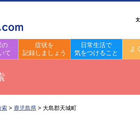
文
尿の
症状を
日常生活で
よ
いて
記録しましょう
気をつけること
索
検索
>
鹿児島県
>
大島郡天城町