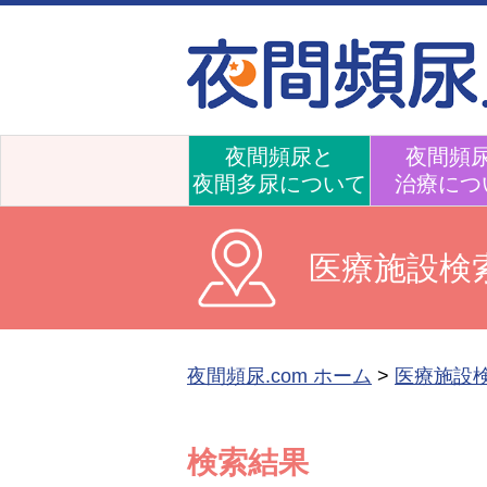
夜間頻尿と
夜間頻
夜間多尿について
治療につ
医療施設検
夜間頻尿.com ホーム
>
医療施設
検索結果