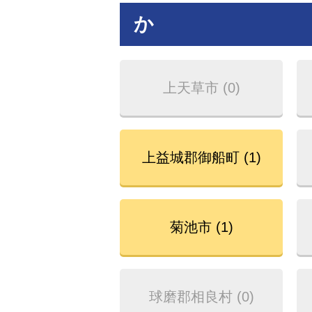
か
上天草市 (0)
上益城郡御船町 (1)
菊池市 (1)
球磨郡相良村 (0)