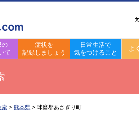
文
尿の
症状を
日常生活で
よ
いて
記録しましょう
気をつけること
索
検索
>
熊本県
>
球磨郡あさぎり町