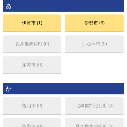
あ
伊賀市 (1)
伊勢市 (3)
員弁郡東員町 (0)
いなべ市 (0)
尾鷲市 (0)
か
亀山市 (0)
北牟婁郡紀北町 (0)
熊野市 (0)
桑名郡木曽岬町 (0)