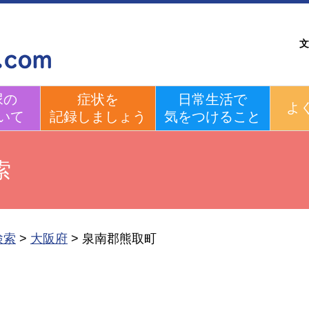
文
尿の
症状を
日常生活で
よ
いて
記録しましょう
気をつけること
索
検索
>
大阪府
>
泉南郡熊取町