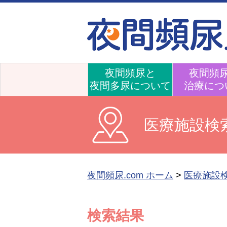
夜間頻尿と
夜間頻
夜間多尿について
治療につ
医療施設検
夜間頻尿.com ホーム
>
医療施設
検索結果