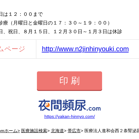
日は１２：００まで
診療（月曜日と金曜日の１７：３０～１９：００）
日、祝日、８月１５日、１２月３０日～１月３日は休診
ムページ
http://www.n2jinhinyouki.com
印 刷
https://yakan-hinnyo.com/
omホーム>
医療施設検索
>
北海道
>
帯広市
>
医療法人進和会西２条腎泌