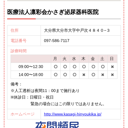
医療法人凛彩会かさぎ泌尿器科医院
住所
大分県大分市大字中戸次４８４０−３
電話番号
097-586-7117
診療時間
月
火
水
木
金
土
日
09:00〜12:30
14:00〜18:00
備考：
※人工透析は夜間11：00まで施行あり
※休診日：日曜日・祝日
緊急の場合にはこの限りではありません。
ホームページ
http://www.kasagi-hinyoukika.jp/